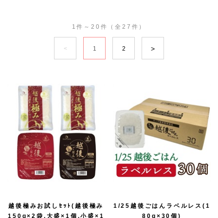
1件～20件（全27件）
1
2
越後極みお試しｾｯﾄ(越後極み
1/25越後ごはんラベルレス(1
150g×2袋,大盛×1個,小盛×1
80g×30個)