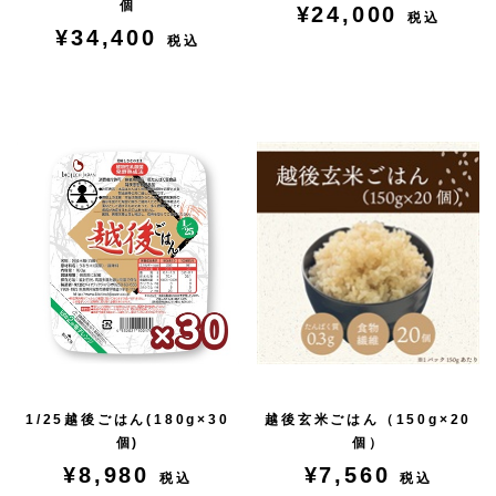
個
¥24,000
税込
¥34,400
税込
1/25越後ごはん(180g×30
越後玄米ごはん（150g×20
個)
個）
¥8,980
¥7,560
税込
税込