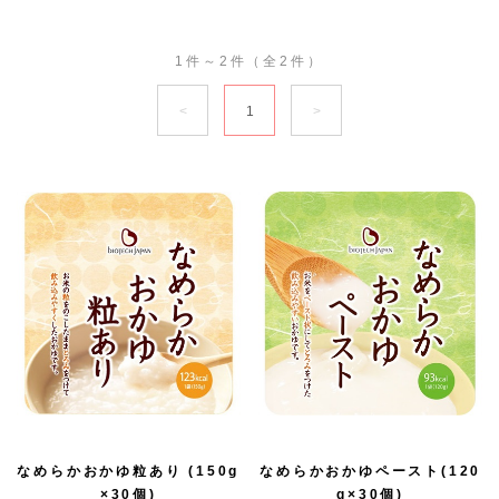
1件～2件（全2件）
1
なめらかおかゆ粒あり (150g
なめらかおかゆペースト(120
×30個)
g×30個)