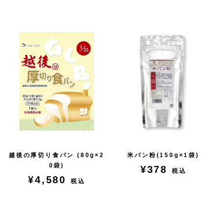
越後の厚切り食パン (80g×2
米パン粉(150g×1袋)
0袋)
¥378
税込
¥4,580
税込