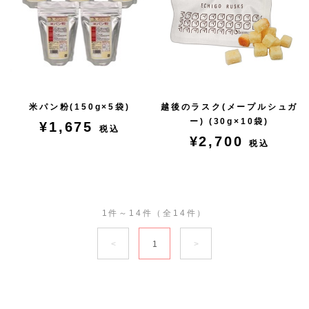
米パン粉(150g×5袋)
越後のラスク(メープルシュガ
ー) (30g×10袋)
¥1,675
税込
¥2,700
税込
1件～14件（全14件）
1