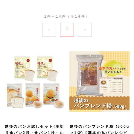
1件～14件（全14件）
1
越後のパンお試しセット(厚切
越後のパンブレンド粉 (500g
り食パン2袋・食パン1袋・丸
×1袋)【基本の丸パンレシピ