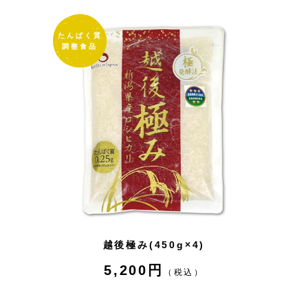
たんぱく質
調整食品
越後極み(450g×4)
5,200円
（税込）