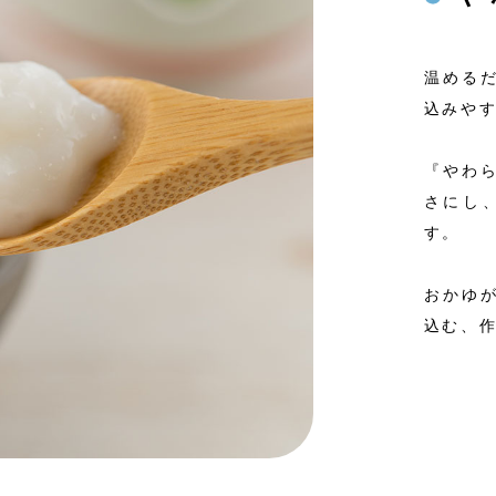
温める
込みや
『やわ
さにし
す。
おかゆ
込む、