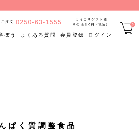
ようこそゲスト様
0250-63-1555
のご注文
0点 合計0円（税込）
0
学ぼう
よくある質問
会員登録
ログイン
品
【定期購入】たんぱく質調
ご
定期購入
整食品
【定期購入】低糖質食品
【定期購入】やわらか食品
んぱく質調整食品