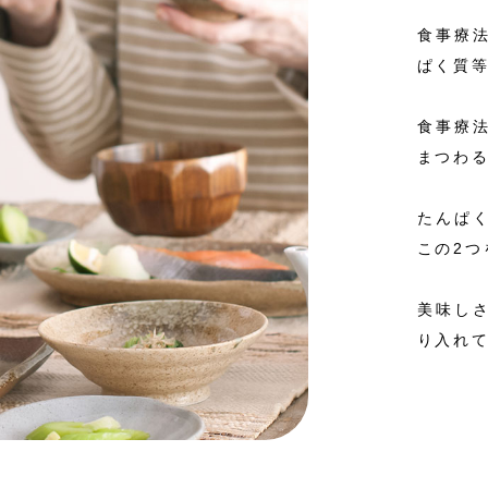
食事療
ぱく質
食事療
まつわ
たんぱ
この2つ
美味し
り入れ