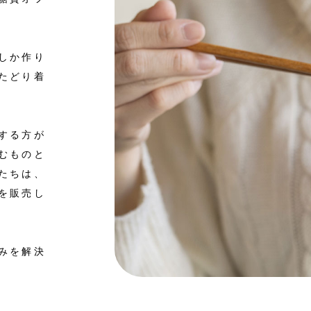
しか作り
たどり着
する方が
むものと
たちは、
を販売し
みを解決