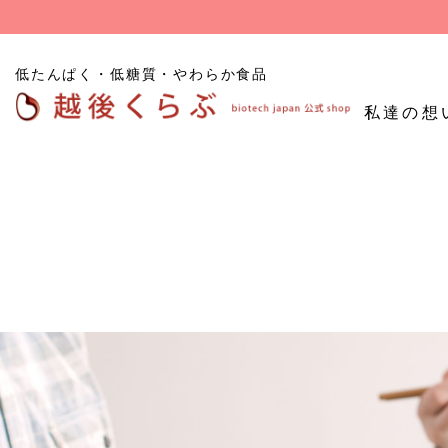
低たんぱく・低糖質・やわらか食品
私達の想
低たんぱくごはん
たんぱく質
低糖
低たんぱく炊飯用米粒
調整食品
食品
タイプ
低たんぱくパン
その他たんぱく質調整
食品
お試し商品