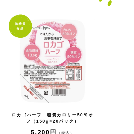
低糖質
食品
ロカゴハーフ 糖質カロリー50％オ
フ（150g×20パック）
5,200円
（税込）