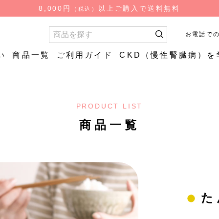
検
8,000円
以上ご購入で送料無料
（税込）
索
お電話で
い
商品一覧
ご利用ガイド
CKD（慢性腎臓病）を
お試し商品
お試し商
PRODUCT LIST
質
やわらか
低糖質ごはん（ロカ
やわらか
食品
商品一覧
ゴ）
はん
低糖質炊飯用米粒タ
イプ
た