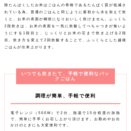
除たんぱくしたお米はごはんの骨格であるたんぱく質が低減さ
れている為、普通のごはんと同じように最初から水を加えて炊
くと、お米の表面が糊状になりおいしく炊けません。ふっくら
2段炊きは、お米の表面を一気に炊飯してべちゃつきが無いよ
うにする1段目と、じっくりとお米の芯まで炊き上げる2段
目。炊き方を変えて2回炊飯することで、ふっくらとした越後
ごはんが出来上がります。
いつでも炊きたて、手軽で便利なパッ
クごはん
調理が簡単、手軽で便利
電子レンジ（500W）で2分、熱湯で15分程度の加熱
で、簡単に手早くお召し上がり頂けます。お勤めやお出
かけのときにも大変便利です。