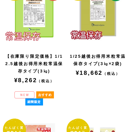
【在庫限り限定価格】1/1
1/25越後お得用米粒常温
2.5越後お得用米粒常温保
保存タイプ(3㎏×2袋)
存タイプ(3㎏)
¥18,662
（税込）
¥8,262
（税込）