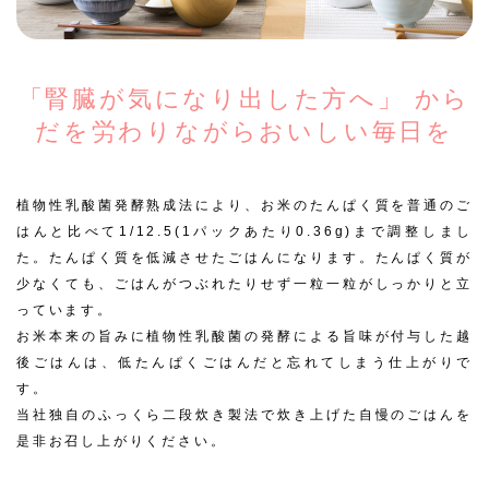
「腎臓が気になり出した方へ」
から
だを労わりながらおいしい毎日を
植物性乳酸菌発酵熟成法により、お米のたんぱく質を普通のご
はんと比べて1/12.5(1パックあたり0.36g)まで調整しまし
た。たんぱく質を低減させたごはんになります。たんぱく質が
少なくても、ごはんがつぶれたりせず一粒一粒がしっかりと立
っています。
お米本来の旨みに植物性乳酸菌の発酵による旨味が付与した越
後ごはんは、低たんぱくごはんだと忘れてしまう仕上がりで
す。
当社独自のふっくら二段炊き製法で炊き上げた自慢のごはんを
是非お召し上がりください。