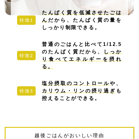
たんぱく質を低減させたごは
ん
だから、
たんぱく質の量を
特徴1
しっかり制限できる。
普通のごはんと比べて1/12.5
のたんぱく質だから、
しっか
特徴2
り食べてエネルギーを摂れ
る。
塩分摂取のコントロール
や、
カリウム・リンの摂り過ぎ
も
特徴3
控えることができる。
越後ごはんがおいしい理由