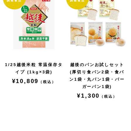
1/25越後米粒 常温保存タ
越後のパンお試しセット
イプ (1kg×3袋)
(厚切り食パン2袋・食パ
ン1袋・丸パン1袋・バー
¥10,809
（税込）
ガーパン1袋)
¥1,300
（税込）