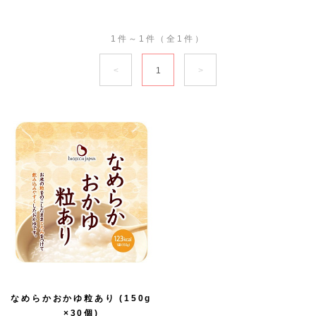
1件～1件（全1件）
1
なめらかおかゆ粒あり (150g
×30個)