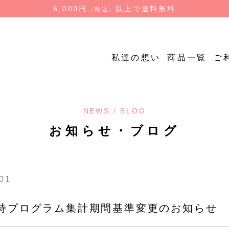
6,000円
以上で送料無料
（税込）
私達の想い
商品一覧
ご
お試し商品
お試し商
NEWS / BLOG
質
やわらか
低糖質ごはん（ロカ
やわらか
食品
お知らせ・ブログ
ゴ）
はん
低糖質炊飯用米粒タ
イプ
.01
待プログラム集計期間基準変更のお知らせ