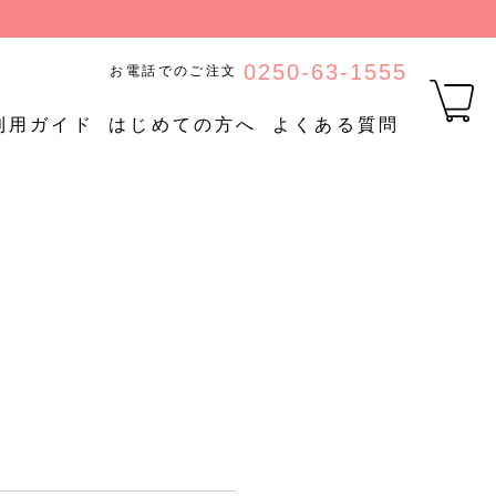
0250-63-1555
お電話でのご注文
利用ガイド
はじめての方へ
よくある質問
品
【定期購入】たんぱく質調
ご
定期購入
整食品
【定期購入】低糖質食品
【定期購入】やわらか食品