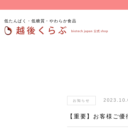
低たんぱく・低糖質・やわらか食品
低たんぱくごはん
たんぱく質
低糖
低たんぱく炊飯用米粒
調整食品
食品
タイプ
低たんぱくパン
その他たんぱく質調整
食品
2023.10
お知らせ
【重要】お客様ご優