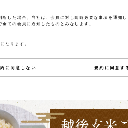
と判断した場合、当社は、会員に対し随時必要な事項を通知し
点で全ての会員に通知したものとみなします。
要になります。
ルアドレスおよびパスワードが必要になります。
規約に同意しない
規約に同意す
、電話番号、購入履歴などの大切な個人情報がネットサーバ
より開示が求められる場合を除き、開示しないものとします
集計する場合があります。
の人物を登録した場合や、本人以外の第三者の会員登録をし
その会員登録を承認しない場合があります。
れかであることが判明した場合は、ただちに承認を取り消さ