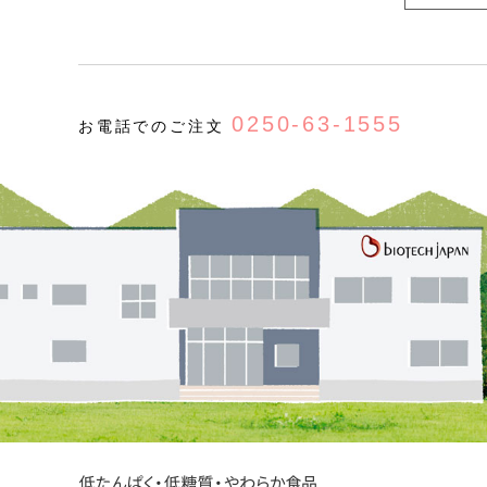
1. 当サイト上では以下の行為を禁止します。
(a) 他の会員、第三者又は当社の著作権、
(b) 有害なコンピュータプログラム等を送
(c) 第三者に不利益を与える行為
(d) 営利を目的として当サイトを利用する行
0250-63-1555
お電話でのご注文
(e) 公序良俗に反する行為
(f) 犯罪的行為に結びつく行為
(g) その他、法令に反する行為
2. 会員が当サイトの利用にあたり、第三者
えることのないものとします。
3. 当社は当サイトの利用により発生した会
4. 会員が本条に違反して当社に損害を与え
会員登録情報の変更について
1. 会員は、住所、電話番号その他当社への
2. 前項の届出がなかったことで会員が不利
譲渡の禁止会員は、当サイトの会員として有
はできないものとします。
会員の資格を当社で剥奪する場合があります