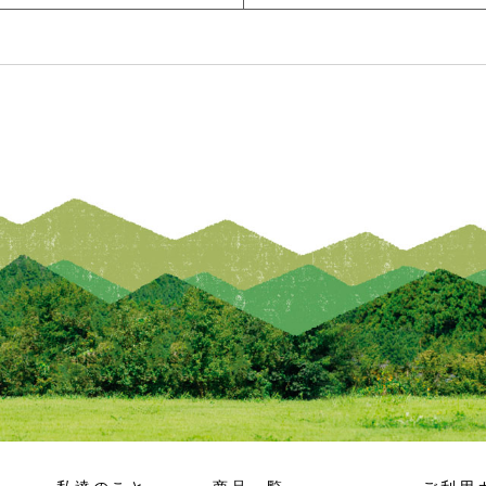
その他知的所有権を侵害する行為
信又は書き込む行為
為
に対して損害を与えた場合、当該会員は、自己の責任と費用
員の損害全てに対し、いかなる責任をも負わないものとし、
た場合、当社は、当該会員に対して被った損害の賠償を請求
届出内容に変更があった場合は、当サイト所定の方法におい
益を被ったとしても、当社は、一切その責任を負えません。
する権利を第三者に譲渡若しくは使用させる、売買、名義変