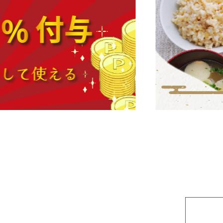
個人利用以外に転用、商用することを禁止し
当サイトを利用する会員は当サイトに掲載さ
掲載内容について
当社が提供する当サイトの掲載内容、営業内
なる保証も負わないものとします。
サービスを一時的に中断することがあります
1. 当社は、以下の何れかが生じた場合には
(a) 当サイトのシステムの保守を定期的に
(b) 火災、停電等により当サイトの提供が
(c) 地震、噴火、洪水、津波等の天災によ
(d) 戦争、動乱、暴動、騒乱、労働争議等
(e) その他、運用上或は技術上当社が当サ
2. 当社は、前項各号の場合以外の事由によ
ついて一切の責任をも負わないものとします
禁止事項