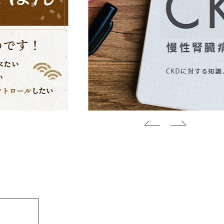
止いたします。
ります。また当社が提供する情報についていか
することがあります。
れに起因する会員又は他の第三者が被った損害に