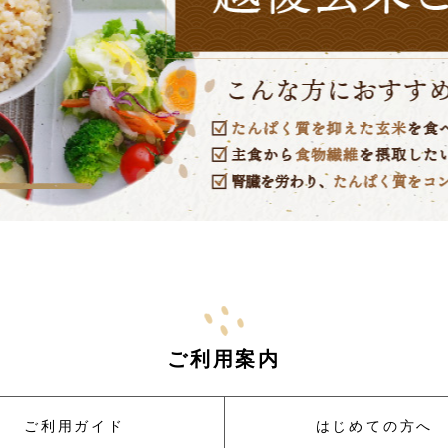
ます
れているいかなる情報もコピー、又は他へ転用することを禁
容は会員への通知をすることなく、変更や中止することがあ
、会員に事前に通知することなく、一時的に当サイトを中断
又は緊急に行う場合
できなくなった場合
り当サイトの提供ができなくなった場合
により当サイトの提供ができなくなった場合
イトの一時的な中断が必要と判断した場合
り当サイトの提供の遅延又は中断等が発生したとしても、こ
ご利用案内
。
ご利用ガイド
はじめての方へ