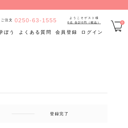
ようこそゲスト様
0250-63-1555
のご注文
0点 合計0円（税込）
0
学ぼう
よくある質問
会員登録
ログイン
品
【定期購入】たんぱく質調
ご
定期購入
整食品
【定期購入】低糖質食品
【定期購入】やわらか食品
登録完了