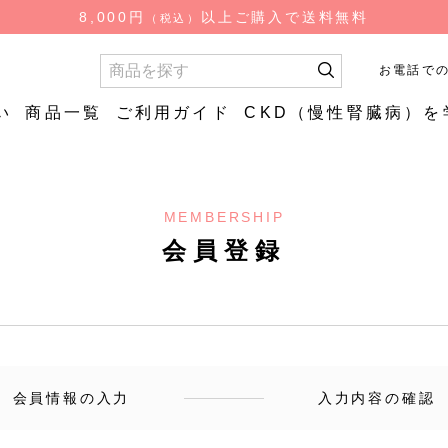
検
8,000円
以上ご購入で送料無料
（税込）
索
お電話で
い
商品一覧
ご利用ガイド
CKD（慢性腎臓病）を
お試し商品
お試し商
MEMBERSHIP
質
やわらか
低糖質ごはん（ロカ
やわらか
食品
会員登録
ゴ）
はん
低糖質炊飯用米粒タ
イプ
会員情報の入力
入力内容の確認