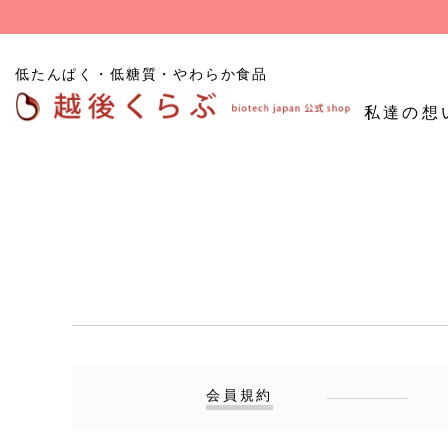
低たんぱく・低糖質・やわらか食品
私達の想
低たんぱくごはん
たんぱく質
低糖
低たんぱく炊飯用米粒
調整食品
食品
タイプ
低たんぱくパン
その他たんぱく質調整
食品
お試し商品
会員規約