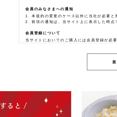
会員のみなさまへの通知
1. 本規約の変更のケース以外に当社が必要
2. 前項の通知は、当サイト上に表示した時
会員登録について
当サイトにおいてのご購入には会員登録が必
なお会員登録は無料です。
※ログインには、会員登録時に入力したメー
会員のみなさまから提供された個人情報
当サイトを利用するにあたって、会員の住所
切かつ確実に管理するものとし、法令などに
※チャートなど一個人が特定できない範囲で
お客様からの会員登録を承認しない場合
会員登録の申し込みを当社が受けた際、架空
る場合など、当社が不適当と判断した時は、
また一度承認した会員であっても前述のいず