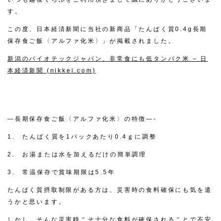
す。
この度、日本経済新聞に当社の新商品「たんぱく質0.4g長期
保存食ご飯〈アルファ化米〉」が掲載されました。
新潟のバイオテックジャパン、非常食にも低タンパク米 – 日
本経済新聞 (nikkei.com)
—長期保存食ご飯〈アルファ化米〉の特徴—-
1. たんぱく質を1パックあたり0.4ｇに調整
2. お湯または水を加えるだけの簡単調理
3. 常温保存で賞味期限は5.5年
たんぱく質摂取制限がある方は、災害時の食料確保にも気を遣
うかと思います。
しかし、そんな災害時こそ十分な食料が確保されることで不安