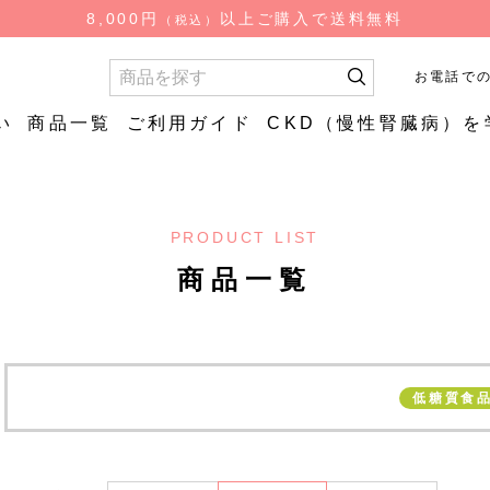
検
8,000円
以上ご購入で送料無料
（税込）
索
お電話で
い
商品一覧
ご利用ガイド
CKD（慢性腎臓病）を
お試し商品
お試し商
PRODUCT LIST
質
やわらか
低糖質ごはん（ロカ
やわらか
食品
商品一覧
ゴ）
はん
低糖質炊飯用米粒タ
イプ
低糖質食