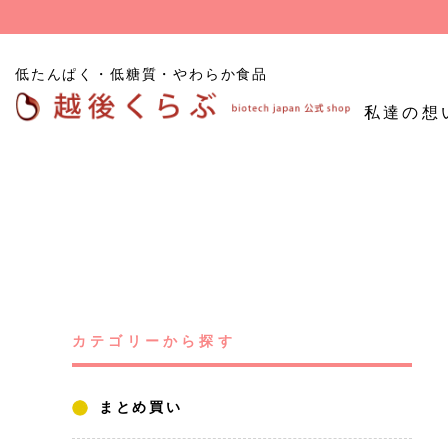
低たんぱく・低糖質・やわらか食品
私達の想
低たんぱくごはん
たんぱく質
低糖
低たんぱく炊飯用米粒
調整食品
食品
タイプ
低たんぱくパン
その他たんぱく質調整
カテゴリーから探す
食品
お試し商品
まとめ買い