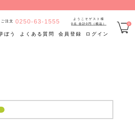
ようこそゲスト様
0250-63-1555
のご注文
0点 合計0円（税込）
0
学ぼう
よくある質問
会員登録
ログイン
品
【定期購入】たんぱく質調
ご
定期購入
整食品
【定期購入】低糖質食品
【定期購入】やわらか食品
品