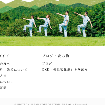
ガイド
ブログ・読み物
ての方へ
ブログ
送料・決済について
CKD（慢性腎臓病）を学ぼう
作方法
入について
る質問
© BIOTECH JAPAN CORPORATION
. All Rights Reserved.