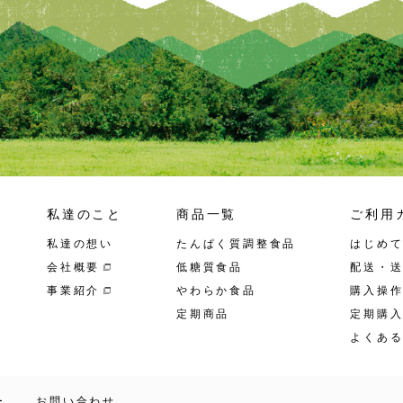
私達のこと
商品一覧
ご利用
私達の想い
たんぱく質調整食品
はじめ
会社概要
低糖質食品
配送・
事業紹介
やわらか食品
購入操
定期商品
定期購
よくあ
ー
お問い合わせ