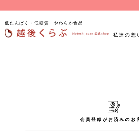
低たんぱく・低糖質・やわらか食品
私達の想
低たんぱくごはん
たんぱく質
低糖
低たんぱく炊飯用米粒
調整食品
食品
タイプ
低たんぱくパン
その他たんぱく質調整
食品
お試し商品
会員登録がお済みのお