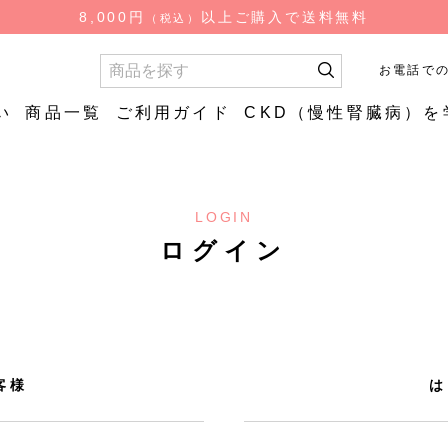
検
8,000円
以上ご購入で送料無料
（税込）
索
お電話で
い
商品一覧
ご利用ガイド
CKD（慢性腎臓病）を
お試し商品
お試し商
LOGIN
質
やわらか
低糖質ごはん（ロカ
やわらか
食品
ログイン
ゴ）
はん
低糖質炊飯用米粒タ
イプ
客様
は