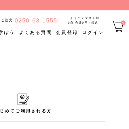
ようこそゲスト様
0250-63-1555
のご注文
0点 合計0円（税込）
0
学ぼう
よくある質問
会員登録
ログイン
品
【定期購入】たんぱく質調
ご
定期購入
整食品
【定期購入】低糖質食品
【定期購入】やわらか食品
じめてご利用される方