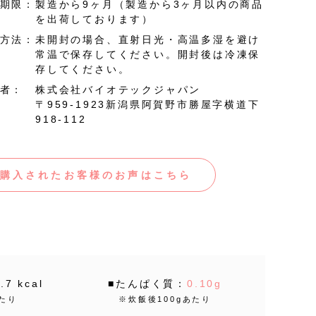
期限：
製造から9ヶ月（製造から3ヶ月以内の商品
を出荷しております）
方法：
未開封の場合、直射日光・高温多湿を避け
常温で保存してください。開封後は冷凍保
存してください。
者：
株式会社バイオテックジャパン
〒959-1923新潟県阿賀野市勝屋字横道下
918-112
購入されたお客様のお声はこちら
7 kcal
■たんぱく質：
0.10g
あたり
※炊飯後100gあたり