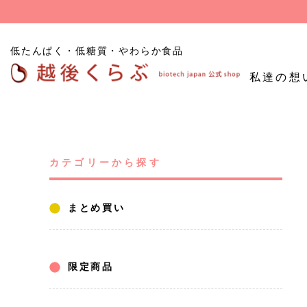
低たんぱく・低糖質・やわらか食品
私達の想
低たんぱくごはん
たんぱく質
低糖
低たんぱく炊飯用米粒
カテゴリーから探す
調整食品
食品
タイプ
低たんぱくパン
まとめ買い
その他たんぱく質調整
食品
お試し商品
限定商品