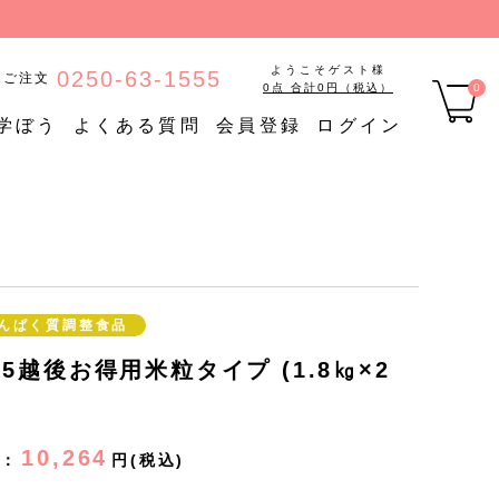
ようこそゲスト様
0250-63-1555
のご注文
0点 合計0円（税込）
0
学ぼう
よくある質問
会員登録
ログイン
品
【定期購入】たんぱく質調
ご
定期購入
整食品
【定期購入】低糖質食品
【定期購入】やわらか食品
んぱく質調整食品
/25越後お得用米粒タイプ (1.8㎏×2
10,264
：
円(税込)