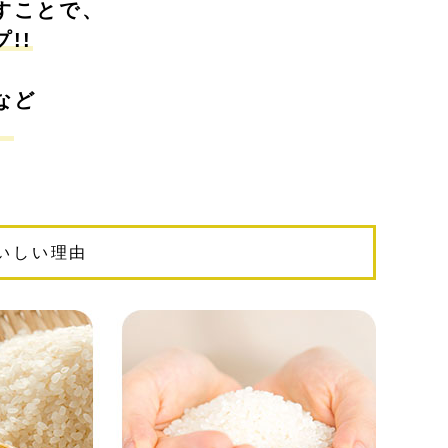
すことで、
!!
など
。
いしい理由