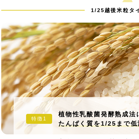
1/25越後米粒
植物性乳酸菌発酵熟成法
特徴1
たんぱく質を1/25まで低