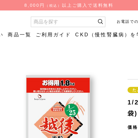
検
8,000円
以上ご購入で送料無料
（税込）
索
お電話で
い
商品一覧
ご利用ガイド
CKD（慢性腎臓病）を
お試し商品
お試し商
質
やわらか
低糖質ごはん（ロカ
やわらか
食品
ゴ）
はん
低糖質炊飯用米粒タ
た
イプ
1
袋)
価格