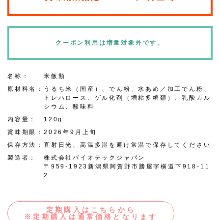
クーポン利用は増量対象外です。
名称：
米飯類
原材料名：
うるち米（国産）、でん粉、水あめ／加工でん粉、
トレハロース、ゲル化剤（増粘多糖類）、乳酸カル
シウム、酸味料
内容量：
120g
賞味期限：
2026年9月上旬
保存方法：
直射日光、高温多湿を避け常温で保存してください
製造者：
株式会社バイオテックジャパン
〒959-1923新潟県阿賀野市勝屋字横道下918-11
2
定期購入はこちらから
※定期購入は通常価格となります