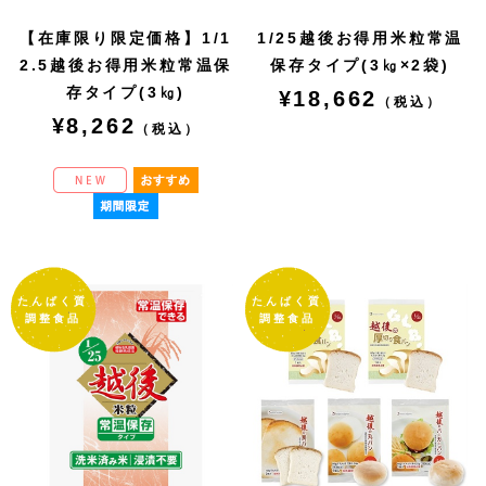
【在庫限り限定価格】1/1
1/25越後お得用米粒常温
2.5越後お得用米粒常温保
保存タイプ(3㎏×2袋)
存タイプ(3㎏)
¥18,662
（税込）
¥8,262
（税込）