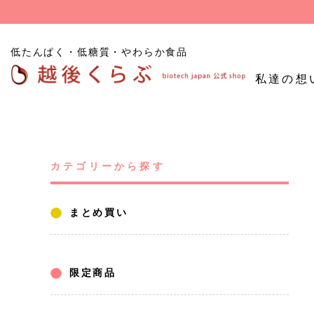
低たんぱく・低糖質・やわらか食品
私達の想
低たんぱくごはん
たんぱく質
低糖
低たんぱく炊飯用米粒
カテゴリーから探す
調整食品
食品
タイプ
低たんぱくパン
まとめ買い
その他たんぱく質調整
食品
お試し商品
限定商品