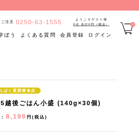
ようこそゲスト様
0250-63-1555
のご注文
0点 合計0円（税込）
0
学ぼう
よくある質問
会員登録
ログイン
品
【定期購入】たんぱく質調
ご
定期購入
整食品
【定期購入】低糖質食品
【定期購入】やわらか食品
んぱく質調整食品
25越後ごはん小盛 (140g×30個)
8,199
：
円(税込)