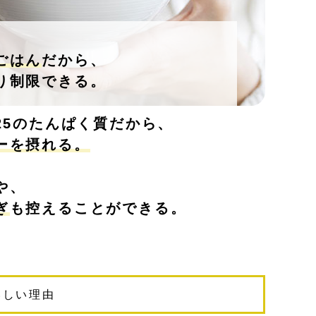
ごはん
だから、
り制限できる。
25のたんぱく質だから、
ーを摂れる。
や、
ぎ
も控えることができる。
いしい理由