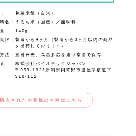
：
包装米飯（白米）
料名：
うるち米（国産）／酸味料
量：
140g
期限：
製造から9ヶ月（製造から3ヶ月以内の商品
を出荷しております）
方法：
直射日光、高温多湿を避け常温で保存
者：
株式会社バイオテックジャパン
〒959-1923新潟県阿賀野市勝屋字横道下
918-112
購入されたお客様のお声はこちら