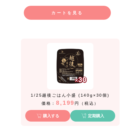
カートを見る
1/25越後ごはん小盛 (140g×30個)
8,199
価格：
円（税込）
購入する
定期購入