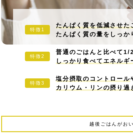
たんぱく質を低減させた
特徴1
たんぱく質の量をしっか
普通のごはんと比べて1/
特徴2
しっかり食べてエネルギ
塩分摂取のコントロール
特徴3
カリウム・リンの摂り過
越後ごはんがお