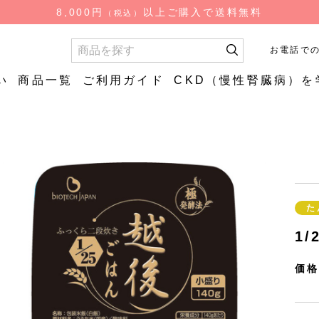
検
8,000円
以上ご購入で送料無料
（税込）
索
お電話で
い
商品一覧
ご利用ガイド
CKD（慢性腎臓病）を
お試し商品
お試し商
質
やわらか
低糖質ごはん（ロカ
やわらか
食品
ゴ）
はん
低糖質炊飯用米粒タ
た
イプ
1/
価格