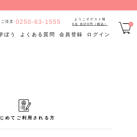
ようこそゲスト様
0250-63-1555
のご注文
0点 合計0円（税込）
0
学ぼう
よくある質問
会員登録
ログイン
品
【定期購入】たんぱく質調
ご
定期購入
整食品
【定期購入】低糖質食品
【定期購入】やわらか食品
じめてご利用される方