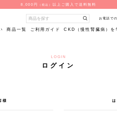
検
8,000円
以上ご購入で送料無料
（税込）
索
お電話で
い
商品一覧
ご利用ガイド
CKD（慢性腎臓病）を
お試し商品
お試し商
LOGIN
質
やわらか
低糖質ごはん（ロカ
やわらか
食品
ログイン
ゴ）
はん
低糖質炊飯用米粒タ
イプ
客様
は