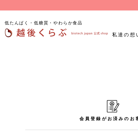
低たんぱく・低糖質・やわらか食品
私達の想
低たんぱくごはん
たんぱく質
低糖
低たんぱく炊飯用米粒
調整食品
食品
タイプ
低たんぱくパン
その他たんぱく質調整
食品
お試し商品
会員登録がお済みのお