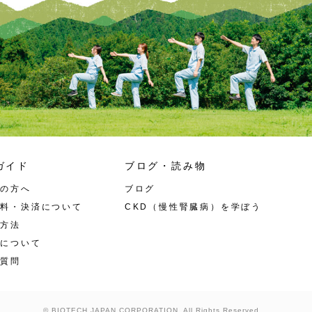
ガイド
ブログ・読み物
ての方へ
ブログ
送料・決済について
CKD（慢性腎臓病）を学ぼう
作方法
入について
る質問
© BIOTECH JAPAN CORPORATION
. All Rights Reserved.