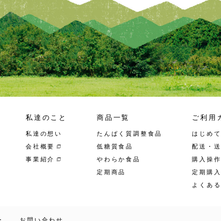
私達のこと
商品一覧
ご利用
私達の想い
たんぱく質調整食品
はじめ
会社概要
低糖質食品
配送・
事業紹介
やわらか食品
購入操
定期商品
定期購
よくあ
ー
お問い合わせ