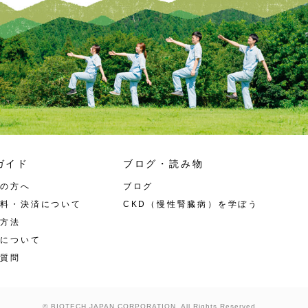
ガイド
ブログ・読み物
ての方へ
ブログ
送料・決済について
CKD（慢性腎臓病）を学ぼう
作方法
入について
る質問
© BIOTECH JAPAN CORPORATION
. All Rights Reserved.