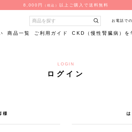
検
8,000円
以上ご購入で送料無料
（税込）
索
お電話で
い
商品一覧
ご利用ガイド
CKD（慢性腎臓病）を
お試し商品
お試し商
LOGIN
質
やわらか
低糖質ごはん（ロカ
やわらか
食品
ログイン
ゴ）
はん
低糖質炊飯用米粒タ
イプ
客様
は