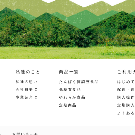
私達のこと
商品一覧
ご利用
私達の想い
たんぱく質調整食品
はじめ
会社概要
低糖質食品
配送・
事業紹介
やわらか食品
購入操
定期商品
定期購
よくあ
ー
お問い合わせ