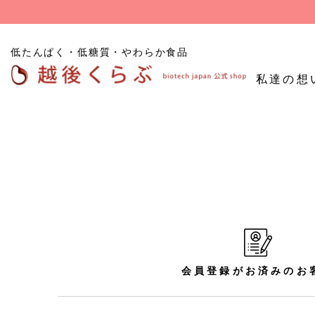
低たんぱく・低糖質・やわらか食品
私達の想
低たんぱくごはん
たんぱく質
低糖
低たんぱく炊飯用米粒
調整食品
食品
タイプ
低たんぱくパン
その他たんぱく質調整
食品
お試し商品
会員登録がお済みのお