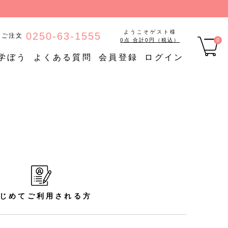
ようこそゲスト様
0250-63-1555
のご注文
0点 合計0円（税込）
0
学ぼう
よくある質問
会員登録
ログイン
品
【定期購入】たんぱく質調
ご
定期購入
整食品
【定期購入】低糖質食品
【定期購入】やわらか食品
じめてご利用される方